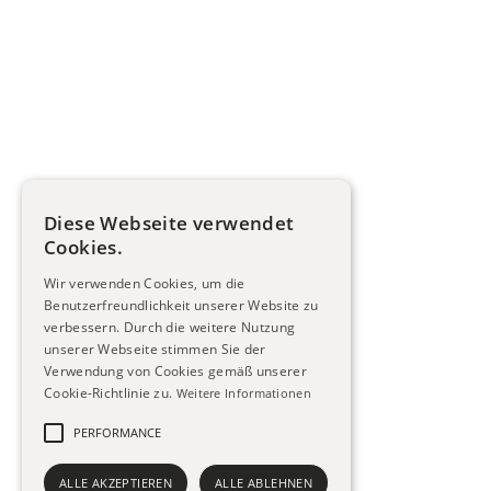
kontakt@zeitlos-fotografie.de
+49 (0) 36921 369046
Diese Webseite verwendet
Cookies.
weitere links
öffnungszeiten
Wir verwenden Cookies, um die
Kontakt
Dienstag 10-17 Uhr
Benutzerfreundlichkeit unserer Website zu
Preise
weitere Termine nach
verbessern. Durch die weitere Nutzung
Impressum
unserer Webseite stimmen Sie der
Vereinbarung.
Verwendung von Cookies gemäß unserer
Datenschutz
Jeden Dienstag
Cookie-Richtlinie zu.
Weitere Informationen
AGB
Passbildtag
PERFORMANCE
Wir sind Partner des neuen
E-Passfoto Verfahrens.
ALLE AKZEPTIEREN
ALLE ABLEHNEN
erfahre mehr!