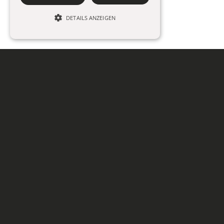
DETAILS ANZEIGEN
© Zeitlos Fotografie - realized by
IT and Web by tl